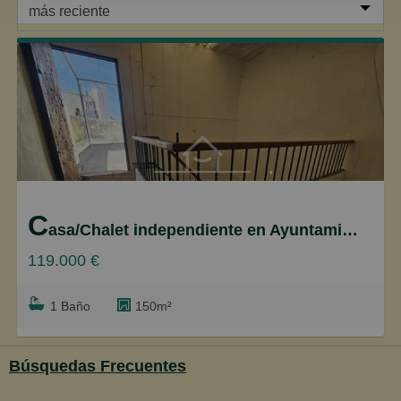
más reciente
más reciente
Menos reciente
Baratos
Caros
Pequeños
C
Grandes
asa/Chalet independiente en Ayuntamiento-Barrio Alto, Sanlúcar de Barrameda
119.000 €
1 Baño
150m²
Búsquedas Frecuentes