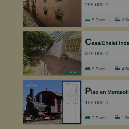
295.000 €
5 Dorm
2 B
C
asa/Chalet independiente en V 
379.000 €
9 Dorm
4 B
P
iso en Monteolivete-C
155.000 €
€
€
2 Dorm
1 B