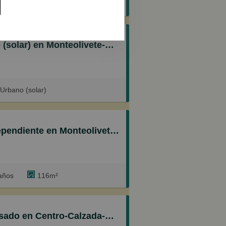
m²
teolivete-Camino Sevilla, Sanlúcar de Barrameda
 Urbano (solar)
onteolivete-Camino Sevilla, Sanlúcar de Barrameda
años
116m²
ro-Calzada-Cabo Noval, Sanlúcar de Barrameda