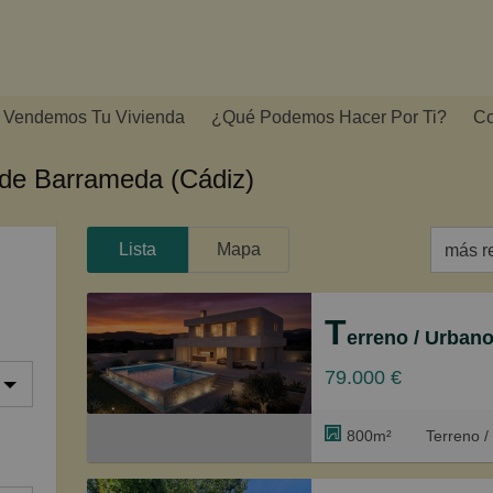
Vendemos Tu Vivienda
¿Qué Podemos Hacer Por Ti?
Co
 de Barrameda (Cádiz)
Lista
Mapa
más r
más re
T
erreno / Urbano (solar)
Menos
79.000 €
Barat
Caros
800m²
Terreno /
Pequ