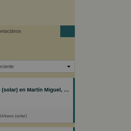
ntactános
eciente
ciente
 en Martín Miguel, Sanlúcar de Barrameda
 reciente
os
 Urbano (solar)
eños