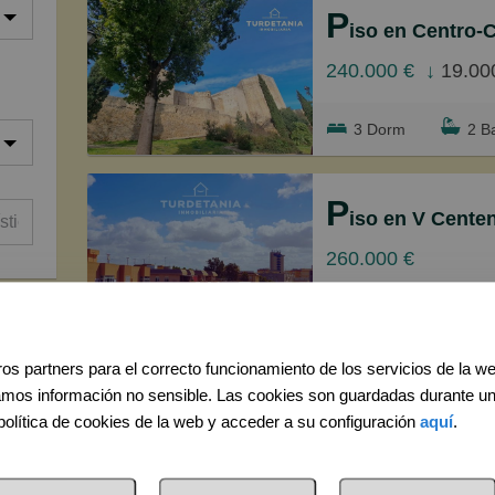
P
Grand
iso en Centro-Calzada
240.000 €
↓
19.00
3 Dorm
2 B
P
iso en V Centenario-Pi
260.000 €
3 Dorm
2 B
os partners para el correcto funcionamiento de los servicios de la w
C
amos información no sensible. Las cookies son guardadas durante u
asa/Chalet independiente en
política de cookies de la web y acceder a su configuración
aquí
.
119.000 €