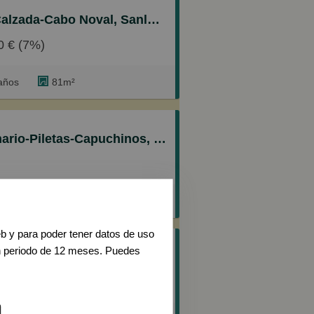
es
-Cabo Noval, Sanlúcar de Barrameda
0 € (7%)
años
81m²
letas-Capuchinos, Sanlúcar de Barrameda
años
123m²
eb y para poder tener datos de uso
n periodo de 12 meses. Puedes
 Ayuntamiento-Barrio Alto, Sanlúcar de Barrameda