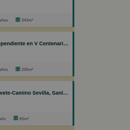
años
343m²
Centenario-Piletas-Capuchinos, Sanlúcar de Barrameda
años
205m²
amino Sevilla, Sanlúcar de Barrameda
año
65m²