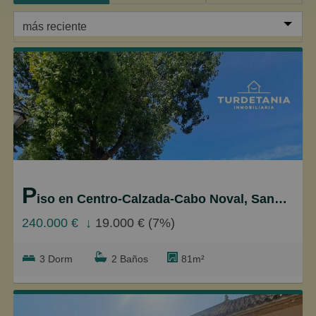
más reciente
más reciente
Menos reciente
Baratos
Caros
Pequeños
P
Grandes
iso en Centro-Calzada-Cabo Noval, Sanlúcar de Barrameda
240.000 €
↓
19.000 € (7%)
3 Dorm
2 Baños
81m²