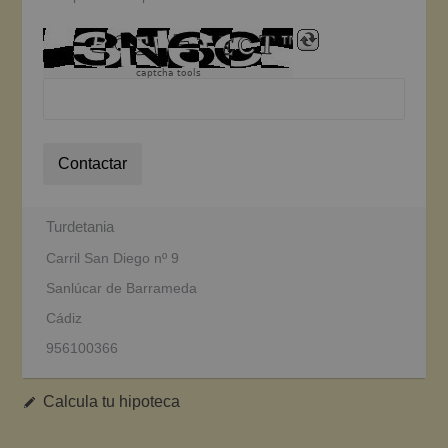
captcha tools
Contactar
Turdetania
Carril San Diego nº 9
Sanlúcar de Barrameda
Cádiz
956100366
Calcula tu hipoteca